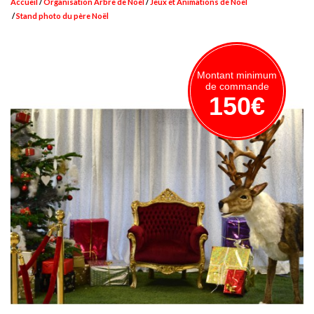
Accueil
Organisation Arbre de Noël
Jeux et Animations de Noël
Stand photo du père Noël
Montant minimum
de commande
150€