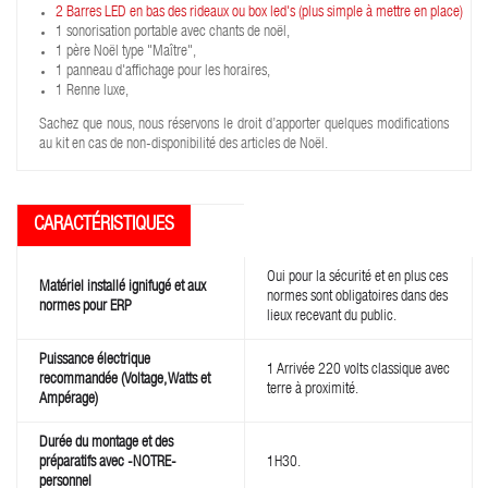
2 Barres LED en bas des rideaux ou box led's (plus simple à mettre en place)
1 sonorisation portable avec chants de noël,
1 père Noël type "Maître",
1 panneau d'affichage pour les horaires,
1 Renne luxe,
Sachez que nous, nous réservons le droit d’apporter quelques modifications
au kit en cas de non-disponibilité des articles de Noël.
Oui pour la sécurité et en plus ces
Matériel installé ignifugé et aux
normes sont obligatoires dans des
normes pour ERP
lieux recevant du public.
Puissance électrique
1 Arrivée 220 volts classique avec
recommandée (Voltage, Watts et
terre à proximité.
Ampérage)
Durée du montage et des
préparatifs avec -NOTRE-
1H30.
personnel