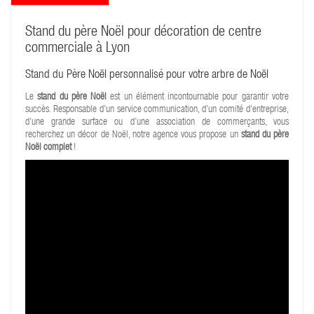
Stand du père Noël pour décoration de centre
commerciale à Lyon
Stand du Père Noël personnalisé pour votre arbre de Noël
Le
stand du père Noël
est un élément incontournable pour garantir votre
succès. Responsable d’un service communication, d’un comité d’entreprise,
d’une grande surface ou d’une association de commerçants, vous
recherchez un décor de Noël, notre agence vous propose un
stand du père
Noël complet
!