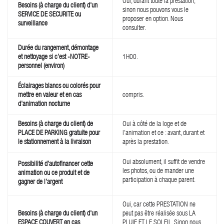
Oui, durant toute la prestation,
Besoins (à charge du client) d'un
sinon nous pouvons vous le
SERVICE DE SECURITE ou
proposer en option. Nous
surveillance
consulter.
Durée du rangement, démontage
et nettoyage si c'est -NOTRE-
1H00.
personnel (environ)
Éclairages blancs ou colorés pour
mettre en valeur et en cas
compris.
d'animation nocturne
Besoins (à charge du client) de
Oui à côté de la loge et de
PLACE DE PARKING gratuite pour
l'animation et ce : avant, durant et
le stationnement à la livraison
après la prestation.
Oui absolument, il suffit de vendre
Possibilité d'autofinancer cette
les photos, ou de mander une
animation ou ce produit et de
participation à chaque parent.
gagner de l'argent
Oui, car cette PRESTATION ne
Besoins (à charge du client) d'un
peut pas être réalisée sous LA
ESPACE COUVERT en cas
PLUIE ET LE SOLEIL. Sinon nous