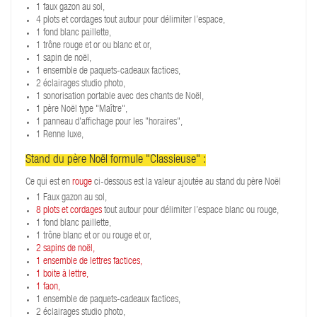
1 faux gazon au sol,
4 plots et cordages tout autour pour délimiter l’espace,
1 fond blanc paillette,
1 trône rouge et or ou blanc et or,
1 sapin de noël,
1 ensemble de paquets-cadeaux factices,
2 éclairages studio photo,
1 sonorisation portable avec des chants de Noël,
1 père Noël type "Maître",
1 panneau d'affichage pour les "horaires",
1 Renne luxe,
Stand du père Noël formule "Classieuse" :
Ce qui est en
rouge
ci-dessous est la valeur ajoutée au stand du père Noël
1 Faux gazon au sol,
8 plots et cordages
tout autour pour délimiter l’espace blanc ou rouge,
1 fond blanc paillette,
1 trône blanc et or ou rouge et or,
2 sapins de noël,
1 ensemble de lettres factices,
1 boite à lettre,
1 faon,
1 ensemble de paquets-cadeaux factices,
2 éclairages studio photo,