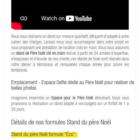
Nous vous réalisons un stand sur mesure qualitatif, attrayant et adapté à votre
cahier des charges. Laissez-nous vous accompagner dans votre projet en
vous proposant une prestation de location clés en main. Nous vous assurons
un
stand de Père Noël clé en main
réalisé à partir de 34 années d’expertise,
d’esquisses et d’écoute de nos clients, ces stands de Noël sont réalisés dans
notre atelier à Vénissieux et renouvelés chaque année pour suivre les
tendances.
Emplacement - Espace Selfie dédié au Père Noël pour réaliser de
belles photos
Imaginons ensemble un
Espace pour le Père Noël
étincelant. Nous vous
proposons la réalisation un stand adapté à vos budgets sur un forfait de 1 à
30 jours.
Détails de nos formules Stand du père Noël
Stand du père Noël formule "Éco" :