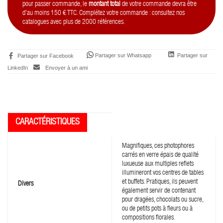
pour passer commande, le
montant total
de votre commande devra être
d'au moins 150 € TTC. Complétez votre commande : consultez nos
catalogues avec plus de 2000 références.
Partager sur Whatsapp
Partager sur
Partager sur Facebook
LinkedIn
Envoyer à un ami
Magnifiques, ces photophores
carrés en verre épais de qualité
luxueuse aux multiples reflets
illumineront vos centres de tables
et buffets. Pratiques, ils peuvent
Divers
également servir de contenant
pour dragées, chocolats ou sucre,
ou de petits pots à fleurs ou à
compositions florales.