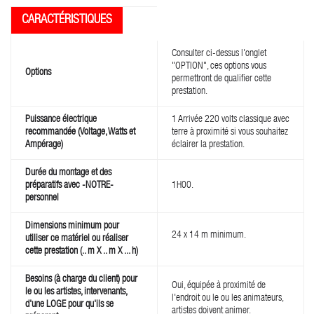
Consulter ci-dessus l'onglet
"OPTION", ces options vous
Options
permettront de qualifier cette
prestation.
Puissance électrique
1 Arrivée 220 volts classique avec
recommandée (Voltage, Watts et
terre à proximité si vous souhaitez
Ampérage)
éclairer la prestation.
Durée du montage et des
préparatifs avec -NOTRE-
1H00.
personnel
Dimensions minimum pour
24 x 14 m minimum.
utiliser ce matériel ou réaliser
cette prestation (.. m X .. m X ... h)
Besoins (à charge du client) pour
Oui, équipée à proximité de
le ou les artistes, intervenants,
l'endroit ou le ou les animateurs,
d'une LOGE pour qu'ils se
artistes doivent animer.