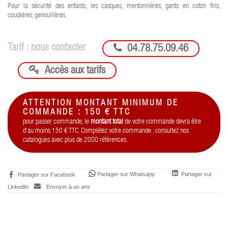
Pour la sécurité des enfants, les casques, mentonnières, gants en coton fins,
coudières, genouillères.

Tarif : nous contacter
04.78.75.09.46

Accès aux tarifs
ATTENTION MONTANT MINIMUM DE
COMMANDE : 150 € TTC
pour passer commande, le
montant total
de votre commande devra être
d'au moins 150 € TTC. Complétez votre commande : consultez nos
catalogues avec plus de 2000 références.
Partager sur Whatsapp
Partager sur
Partager sur Facebook
LinkedIn
Envoyer à un ami