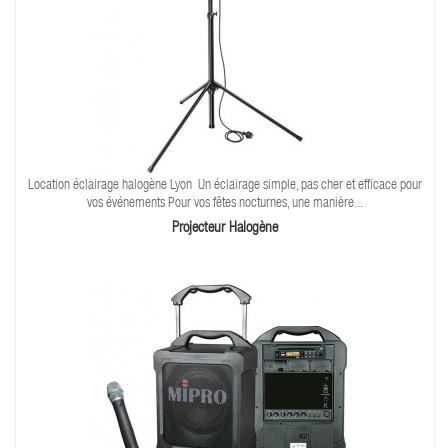
Location éclairage halogène Lyon Un éclairage simple, pas cher et efficace pour
vos événements Pour vos fêtes nocturnes, une manière...
Projecteur Halogène