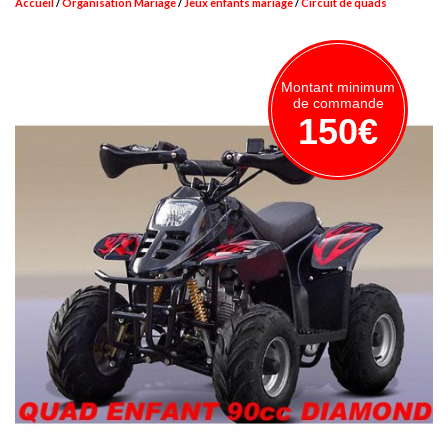
Accueil
Organisation Mariage
Jeux enfants mariage
Circuit de quads
Montant minimum
de commande
150€