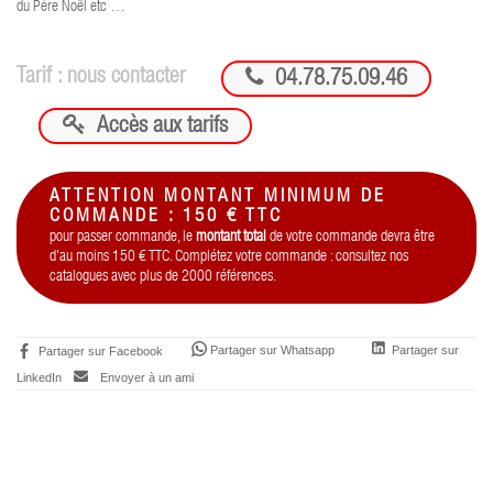
du Père Noël etc …

Tarif : nous contacter
04.78.75.09.46

Accès aux tarifs
ATTENTION MONTANT MINIMUM DE
COMMANDE : 150 € TTC
pour passer commande, le
montant total
de votre commande devra être
d'au moins 150 € TTC. Complétez votre commande : consultez nos
catalogues avec plus de 2000 références.
Partager sur Whatsapp
Partager sur
Partager sur Facebook
LinkedIn
Envoyer à un ami