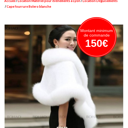
Accueil
Location Matériel pour événements à Lyon
Location Déguisements
Cape fourrure Bolero blanche
Montant minimum
de commande
150€