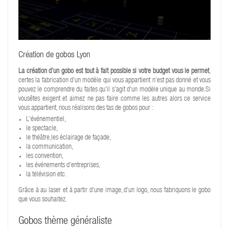
Création de gobos Lyon
La création d'un gobo est tout à fait possible si votre budget vous le permet
,
certes la fabrication d'un modèle qui vous appartient n'est pas donné et vous
pouvez le comprendre du faites qu'il s'agit d'un modèle unique au monde.Si
vousêtes exigent et aimez ne pas faire comme les autres alors ce service
vous appartient, nous réalisons des tas de gobos pour :
L'événementiel,
le spectacle,
le théâtre,les éclairage de façade,
la communication,
les convention,
les événements d'entreprises,
la télévision etc.
Grâce à au laser et à partir d'une image, d'un logo, nous fabriquons le gobo
que vous souhaitez.
Gobos thème généraliste