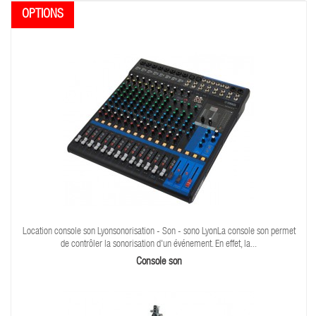
Location console son Lyonsonorisation - Son - sono LyonLa console son permet
de contrôler la sonorisation d'un événement. En effet, la...
Console son