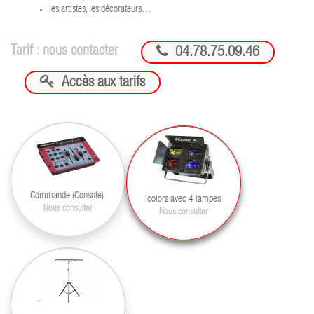
les artistes, les décorateurs…

Tarif : nous contacter
04.78.75.09.46

Accès aux tarifs
Commande (Console)
Icolors avec 4 lampes
Nous consulter
Nous consulter