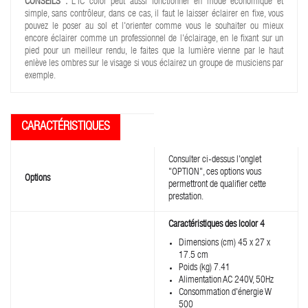
CONSEILS :
L'IC color peut aussi fonctionner en mode économique et
simple, sans contrôleur, dans ce cas, il faut le laisser éclairer en fixe, vous
pouvez le poser au sol et l'orienter comme vous le souhaiter ou mieux
encore éclairer comme un professionnel de l'éclairage, en le fixant sur un
pied pour un meilleur rendu, le faites que la lumière vienne par le haut
enlève les ombres sur le visage si vous éclairez un groupe de musiciens par
exemple.
Consulter ci-dessus l'onglet
"OPTION", ces options vous
Options
permettront de qualifier cette
prestation.
Caractéristiques des Icolor 4
Dimensions (cm) 45 x 27 x
17.5 cm
Poids (kg) 7.41
Alimentation AC 240V, 50Hz
Consommation d'énergie W
500