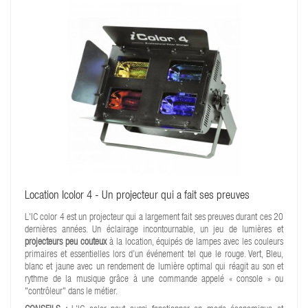
Location Icolor 4 - Un projecteur qui a fait ses preuves
L'IC color 4 est un projecteur qui a largement fait ses preuves durant ces 20
dernières années. Un éclairage incontournable, un jeu de lumières et
projecteurs peu couteux
à la location, équipés de lampes avec les couleurs
primaires et essentielles lors d’un événement tel que le rouge. Vert, Bleu,
blanc et jaune avec un rendement de lumière optimal qui réagit au son et
rythme de la musique grâce à une commande appelé « console » ou
"contrôleur" dans le métier.