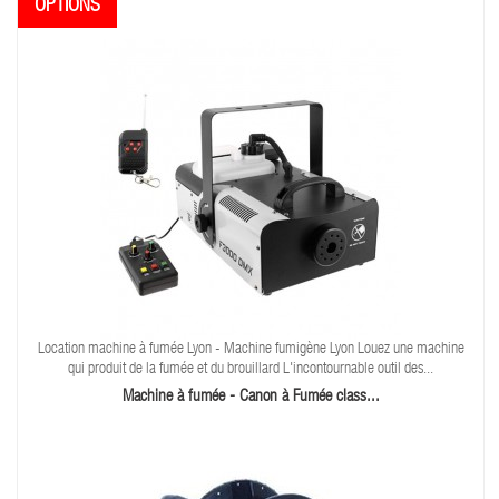
Location machine à fumée Lyon - Machine fumigène Lyon Louez une machine
qui produit de la fumée et du brouillard L'incontournable outil des...
Machine à fumée - Canon à Fumée class...