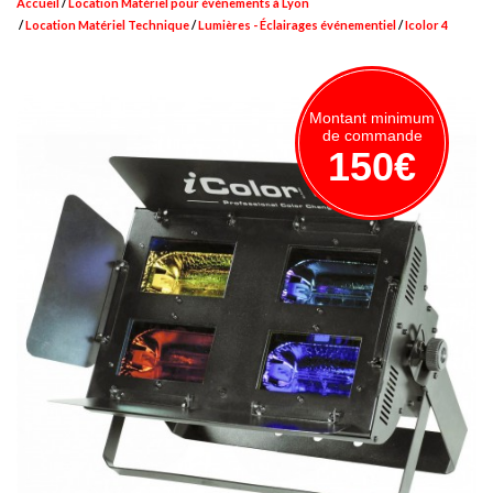
Accueil
Location Matériel pour événements à Lyon
Location Matériel Technique
Lumières - Éclairages événementiel
Icolor 4
Montant minimum
de commande
150€