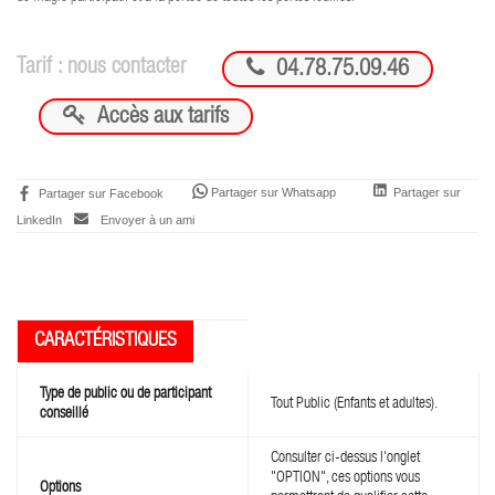

Tarif : nous contacter
04.78.75.09.46

Accès aux tarifs
Partager sur Whatsapp
Partager sur
Partager sur Facebook
LinkedIn
Envoyer à un ami
Type de public ou de participant
Tout Public (Enfants et adultes).
conseillé
Consulter ci-dessus l'onglet
"OPTION", ces options vous
Options